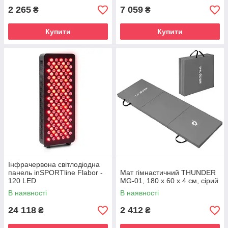
2 265
7 059
₴
₴
Купити
Купити
Інфрачервона світлодіодна
панель inSPORTline Flabor -
Мат гімнастичний THUNDER
120 LED
MG-01, 180 х 60 х 4 см, сірий
В наявності
В наявності
24 118
2 412
₴
₴