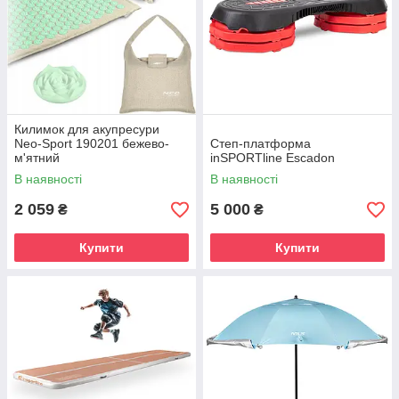
Килимок для акупресури
Neo-Sport 190201 бежево-
Степ-платформа
м'ятний
inSPORTline Escadon
В наявності
В наявності
2 059
5 000
₴
₴
Купити
Купити