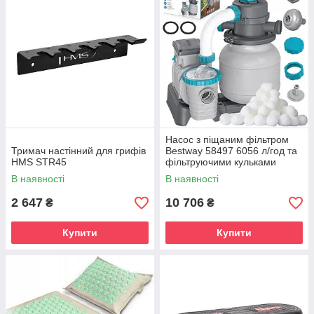
Насос з піщаним фільтром
Тримач настінний для грифів
Bestway 58497 6056 л/год та
HMS STR45
фільтруючими кульками
В наявності
В наявності
2 647
10 706
₴
₴
Купити
Купити