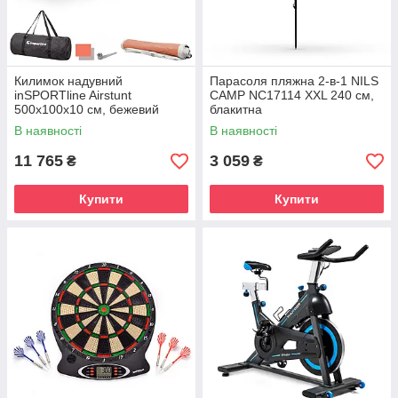
Килимок надувний
Парасоля пляжна 2-в-1 NILS
inSPORTline Airstunt
CAMP NC17114 XXL 240 см,
500x100x10 см, бежевий
блакитна
В наявності
В наявності
11 765
3 059
₴
₴
Купити
Купити