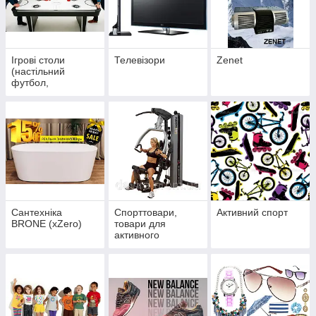
Ігрові столи
Телевізори
Zenet
(настільний
футбол,
аерохокей,дартс,п
окер)
Сантехніка
Спорттовари,
Активний спорт
BRONE (xZero)
товари для
активного
відпочинку