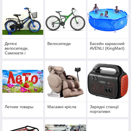
Дитячі
Велосипеди
Басейн каркасний
велосипеди,
AVENLI (KingMart)
Самокати і
Біговєли
Летние товары
Масажні крісла
Зарядні станції
портативні