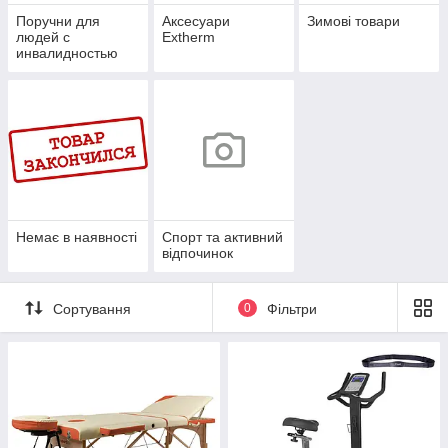
Поручни для
Аксесуари
Зимові товари
людей с
Extherm
инвалидностью
(МГН)
Немає в наявності
Спорт та активний
відпочинок
Сортування
0
Фільтри