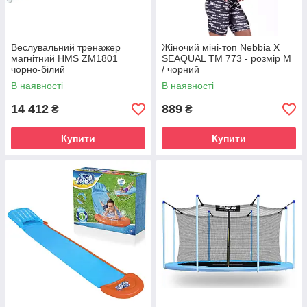
Веслувальний тренажер
Жіночий міні-топ Nebbia X
магнітний HMS ZM1801
SEAQUAL TM 773 - розмір M
чорно-білий
/ чорний
В наявності
В наявності
14 412
889
₴
₴
Купити
Купити