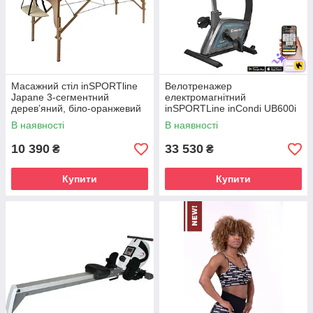
Масажний стіл inSPORTline
Велотренажер
Japane 3-сегментний
електромагнітний
дерев’яний, біло-оранжевий
inSPORTLine inCondi UB600i
В наявності
В наявності
10 390
33 530
₴
₴
Купити
Купити