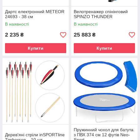
Дартс електронний METEOR
Велотренажер спінінговий
24693 - 38 см
SPINZO THUNDER
В наявності
В наявності
2 235
25 883
₴
₴
Купити
Купити
Пружинний чохол для батута
Дерев'яні стріли inSPORTline
з ПВХ 374 см 12 футів Neo-
Timberson – 10 шт.
Sport