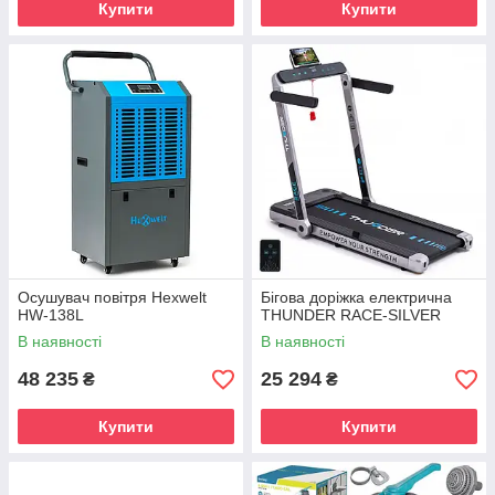
Купити
Купити
Осушувач повітря Hexwelt
Бігова доріжка електрична
HW-138L
THUNDER RACE-SILVER
В наявності
В наявності
48 235
25 294
₴
₴
Купити
Купити