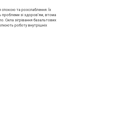
я спокою та розслаблення. Їх
ють проблеми зі здоров’ям, втома
о. Сила зігрівання базальтових
имулюють роботу внутрішніх