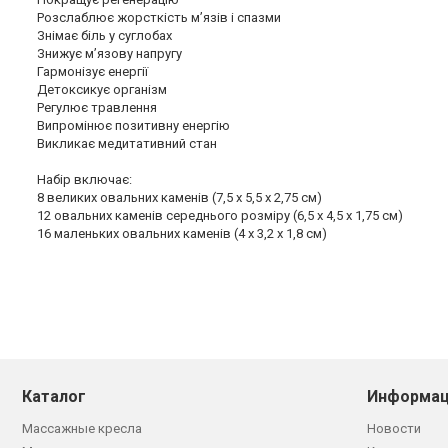
Розслаблює жорсткість м’язів і спазми
Знімає біль у суглобах
Знижує м’язову напругу
Гармонізує енергії
Детоксикує організм
Регулює травлення
Випромінює позитивну енергію
Викликає медитативний стан
Набір включає:
8 великих овальних каменів (7,5 х 5,5 х 2,75 см)
12 овальних каменів середнього розміру (6,5 х 4,5 х 1,75 см)
16 маленьких овальних каменів (4 х 3,2 х 1,8 см)
Каталог
Информац
Массажные кресла
Новости