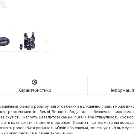
Характеристики
Інформаці
их камінчиків різного розміру, виготовлених з вулканічної лави, і може 
силу трьох елементів - Землі, Вогню та Води - для забезпечення максима
імає скутість і напругу. Базальтові камені inSPORTline стимулюють крово
ють на енергетичні шляхи в організмі. Базальт - це магматична порода 
агають розслабити ригідність м’язів або спазми, полегшують біль у суг
дійно зберігаються в дерев'яному ящику.