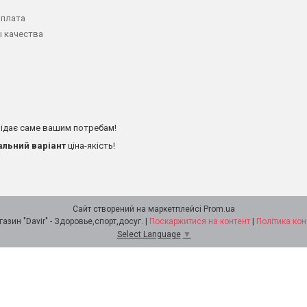
оплата
 качества
ідає саме вашим потребам!
альний варіант
ціна-якість!
Сайт створений на маркетплейсі
Prom.ua
Интернет - магазин "Davir" - Здоровье,спорт,досуг. |
Поскаржитися на контент
|
Політика кон
Select Language
▼