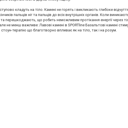
оступово кладуть на тіло. Камені не горять і викликають глибоке відчутт
кінчиків пальців ніг та пальців до всіх внутрішніх органів. Коли виника
я та перешкоджають, що робить неможливим протікання енергії через тіл
нє, але не менш важливе: Лавові камені в SPORTline Базальтові камені ст
стоун-терапію що благотворно впливає як на тіло, так і на розум.