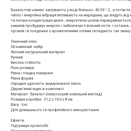
Базальтові камені нагрівають у воді близько 40-55 ° C, а потім п
тепло і енергійна вібрація впливають на меридіани, що ведуть від 
та погана концентрація уваги , енергетичні шляхи перекриваютьс
каменів пробуджує енергію і забезпечує її вільний потік. І остан
органів і в поєднанні з ароматичними оліями складають так звану 
Технічний опис:
36-камінний набір
Якісний натуральний матеріал
Ручний
Висока стійкість
Різні розміри
Рівна і гладка поверхня
Рівна форма
Середня здатність акумулювати тепло
Дерев'яний ящик в комплекті
Матеріал: базальт (непрозорий зовнішній вигляд)
Розміри коробки: 31,2 x 19,5 x 8 см
Вага: 4 кг
Для домашнього та професійного використання
Ефекти:
Підтримує кровообіг
Покращує регенерацію