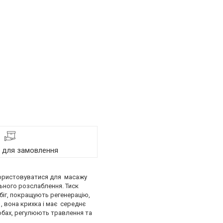
я для замовлення
використовуватися для масажу
льного розслаблення. Тиск
обіг, покращують регенерацію,
, вона крихка і має середнє
лобах, регулюють травлення та