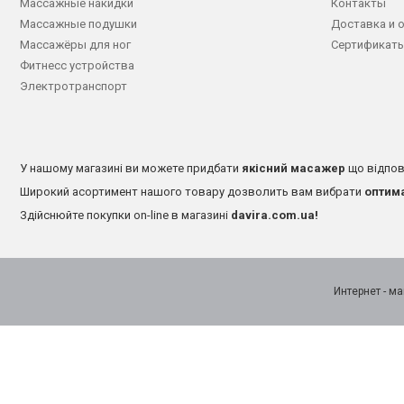
Массажные накидки
Контакты
Массажные подушки
Доставка и 
Массажёры для ног
Сертификаты
Фитнесс устройства
Электротранспорт
У нашому магазині ви можете придбати
якісний масажер
що відпов
Широкий асортимент нашого товару дозволить вам вибрати
оптим
Здійснюйте покупки on-line в магазині
davira.com.ua!