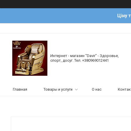
Ціну 
Интернет - магазин "Davir" - Здоровье,
спорт, досуг. Тел. +380969012441
Главная
Товары и услуги
О нас
Конта