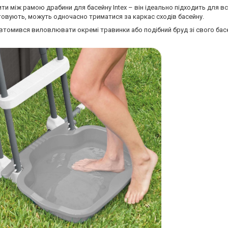
 між рамою драбини для басейну Intex – він ідеально підходить для вс
стовують, можуть одночасно триматися за каркас сходів басейну.
хто втомився виловлювати окремі травинки або подібний бруд зі свого ба