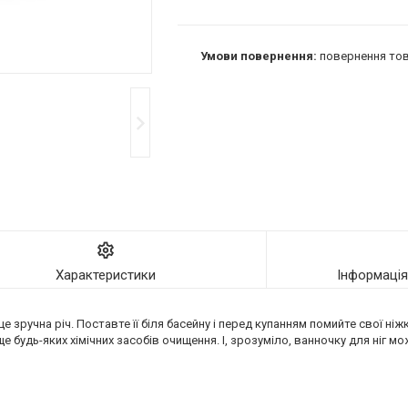
повернення тов
Характеристики
Інформаці
це зручна річ. Поставте її біля басейну і перед купанням помийте свої ніж
 будь-яких хімічних засобів очищення. І, зрозуміло, ванночку для ніг м