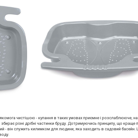
комога чистішою - купання в таких умовах приємне і розслаблююче, на 
 збирає різні дрібні частинки бруду. Дотримуючись принципу, що краще по
ий - він служить килимком для людини, яка заходить в садовий басейн. Ц
воду.