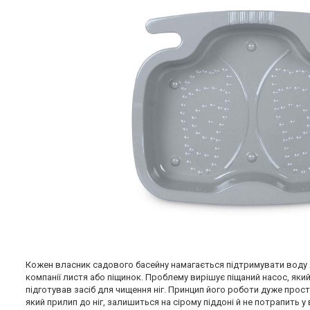
Кожен власник садового басейну намагається підтримувати воду я
компанії листя або піщинок. Проблему вирішує піщаний насос, який
підготував засіб для чищення ніг. Принцип його роботи дуже прост
який прилип до ніг, залишиться на сірому піддоні й не потрапить у 