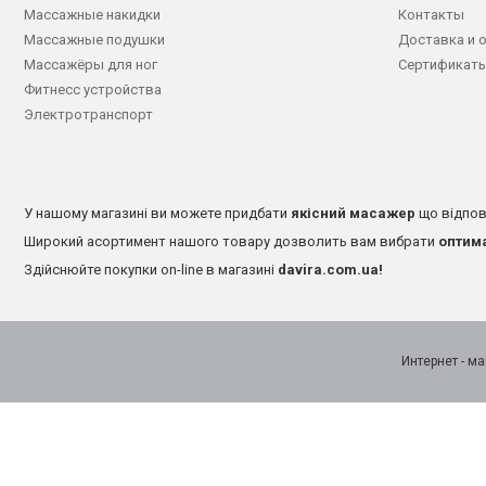
Массажные накидки
Контакты
Массажные подушки
Доставка и 
Массажёры для ног
Сертификаты
Фитнесс устройства
Электротранспорт
У нашому магазині ви можете придбати
якісний масажер
що відпов
Широкий асортимент нашого товару дозволить вам вибрати
оптим
Здійснюйте покупки on-line в магазині
davira.com.ua!