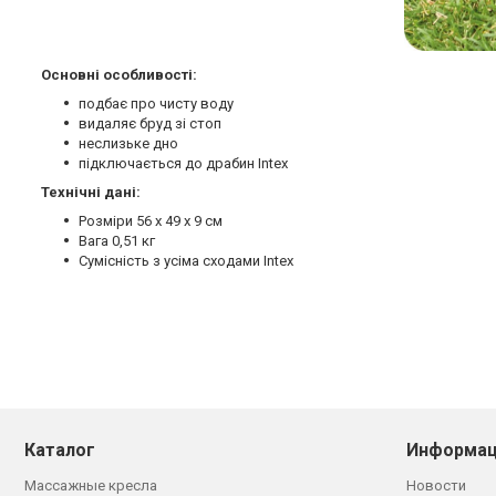
Основні особливості:
подбає про чисту воду
видаляє бруд зі стоп
неслизьке дно
підключається до драбин Intex
Технічні дані:
Розміри 56 х 49 х 9 см
Вага 0,51 кг
Сумісність з усіма сходами Intex
Каталог
Информац
Массажные кресла
Новости