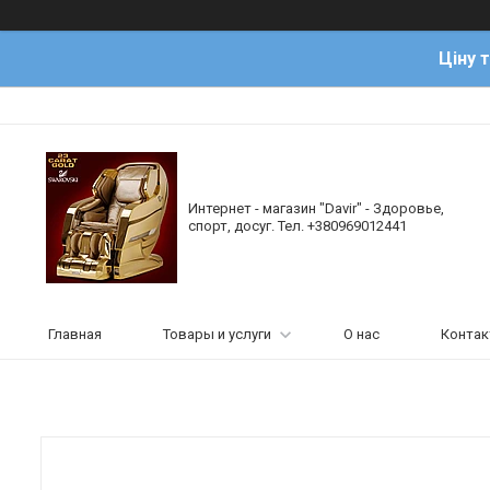
Ціну 
Интернет - магазин "Davir" - Здоровье,
спорт, досуг. Тел. +380969012441
Главная
Товары и услуги
О нас
Конта