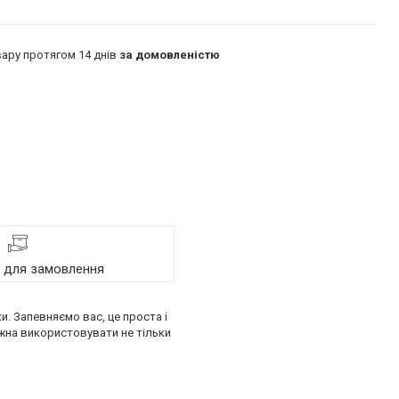
ару протягом 14 днів
за домовленістю
я для замовлення
ки. Запевняємо вас, це проста і
ожна використовувати не тільки