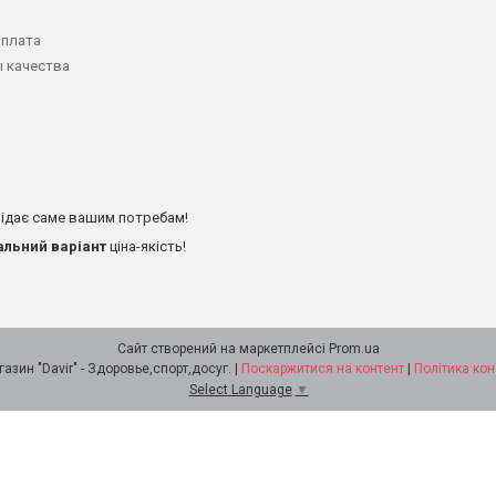
оплата
 качества
ідає саме вашим потребам!
альний варіант
ціна-якість!
Сайт створений на маркетплейсі
Prom.ua
Интернет - магазин "Davir" - Здоровье,спорт,досуг. |
Поскаржитися на контент
|
Політика кон
Select Language
▼