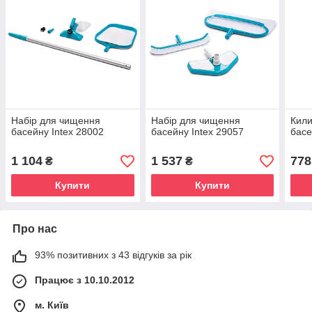
Набір для чищення
Набір для чищення
Кили
басейну Intex 28002
басейну Intex 29057
басе
1 104
1 537
778
₴
₴
Купити
Купити
Про нас
93% позитивних з 43 відгуків за рік
Працює з 10.10.2012
м. Київ