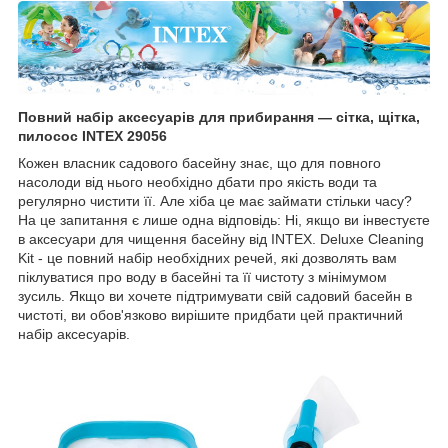
Повний набір аксесуарів для прибирання — сітка, щітка,
пилосос INTEX 29056
Кожен власник садового басейну знає, що для повного
насолоди від нього необхідно дбати про якість води та
регулярно чистити її. Але хіба це має займати стільки часу?
На це запитання є лише одна відповідь: Ні, якщо ви інвестуєте
в аксесуари для чищення басейну від INTEX. Deluxe Cleaning
Kit - це повний набір необхідних речей, які дозволять вам
піклуватися про воду в басейні та її чистоту з мінімумом
зусиль. Якщо ви хочете підтримувати свій садовий басейн в
чистоті, ви обов'язково вирішите придбати цей практичний
набір аксесуарів.