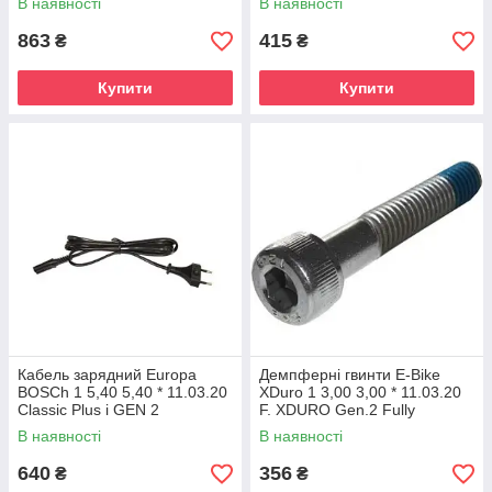
В наявності
В наявності
863
415
₴
₴
Купити
Купити
Кабель зарядний Europa
Демпферні гвинти E-Bike
BOSCh 1 5,40 5,40 * 11.03.20
XDuro 1 3,00 3,00 * 11.03.20
Classic Plus і GEN 2
F. XDURO Gen.2 Fully
В наявності
В наявності
640
356
₴
₴