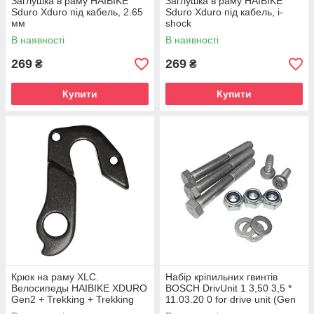
Заглушка в раму HAIBIKE
Заглушка в раму HAIBIKE
Sduro Xduro під кабель, 2.65
Sduro Xduro під кабель, i-
мм
shock
В наявності
В наявності
269
269
₴
₴
Купити
Купити
Крюк на раму XLC.
Набір кріпильних гвинтів
Велосипеды HAIBIKE XDURO
BOSCH DrivUnit 1 3,50 3,5 *
Gen2 + Trekking + Trekking
11.03.20 0 for drive unit (Gen
RS
2)